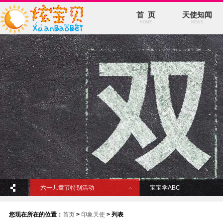
首 页
天使知闻
HOME
NEWS
六一儿童节特别活动
宝宝学ABC
您现在所在的位置：
首页
>
印象天使
> 列表