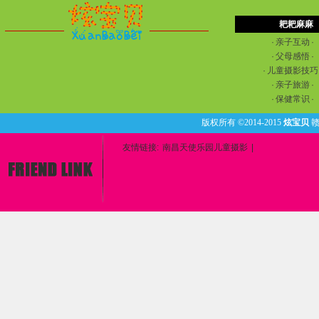
耙耙麻麻
·
亲子互动
·
·
父母感悟
·
·
儿童摄影技巧
·
亲子旅游
·
·
保健常识
·
版权所有 ©2014-2015
炫宝贝
赣
友情链接:
南昌天使乐园儿童摄影
|